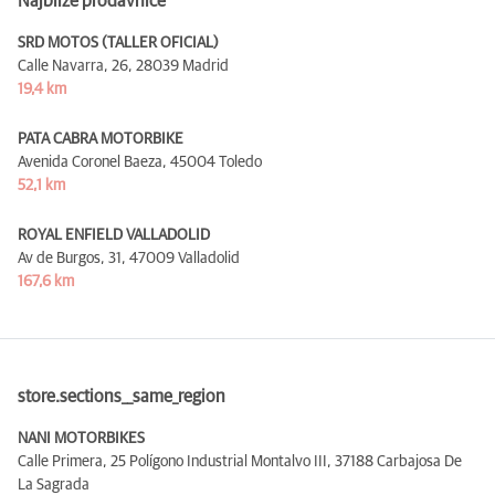
Najbliže prodavnice
SRD MOTOS (TALLER OFICIAL)
Calle Navarra, 26,
28039 Madrid
19,4 km
PATA CABRA MOTORBIKE
Avenida Coronel Baeza,
45004 Toledo
52,1 km
ROYAL ENFIELD VALLADOLID
Av de Burgos, 31,
47009 Valladolid
167,6 km
store.sections__same_region
NANI MOTORBIKES
Calle Primera, 25 Polígono Industrial Montalvo III,
37188 Carbajosa De
La Sagrada