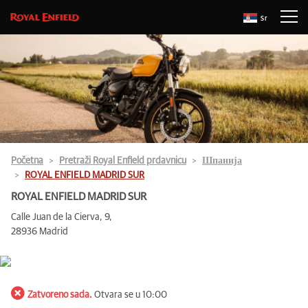
Sr
Početna
Pretraži Royal Enfield prdavnicu
Шпанија
ROYAL ENFIELD MADRID SUR
ROYAL ENFIELD MADRID SUR
Calle Juan de la Cierva, 9,
28936 Madrid
Zatvoreno sada.
Otvara se u 10:00