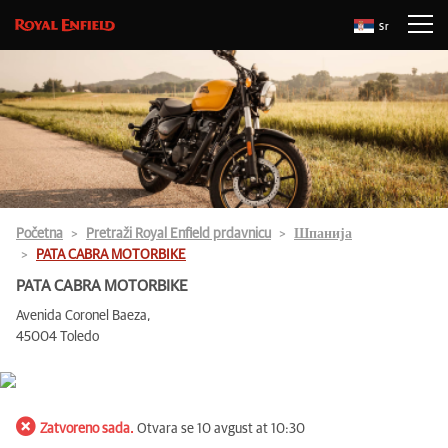
Sr
Početna
Pretraži Royal Enfield prdavnicu
Шпанија
PATA CABRA MOTORBIKE
PATA CABRA MOTORBIKE
Avenida Coronel Baeza,
45004 Toledo
Zatvoreno sada.
Otvara se 10 avgust at 10:30