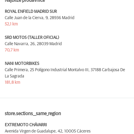
Najbliže prodavnice
ROYAL ENFIELD MADRID SUR
Calle Juan de la Cierva, 9,
28936 Madrid
52,1 km
SRD MOTOS (TALLER OFICIAL)
Calle Navarra, 26,
28039 Madrid
70,7 km
NANI MOTORBIKES
Calle Primera, 25 Polígono Industrial Montalvo III,
37188 Carbajosa De
La Sagrada
181,8 km
store.sections__same_region
EXTREMOTO CHÁVARRI
Avenida Virgen de Guadalupe, 42,
10005 Cáceres