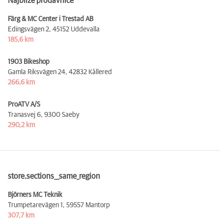
Najbliže prodavnice
Färg & MC Center i Trestad AB
Edingsvägen 2,
45152 Uddevalla
185,6 km
1903 Bikeshop
Gamla Riksvägen 24,
42832 Kållered
266,6 km
ProATV A/S
Tranasvej 6,
9300 Saeby
290,2 km
store.sections__same_region
Björners MC Teknik
Trumpetarevägen 1,
59557 Mantorp
307,7 km