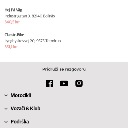
Hoj På Väg
Industrigatan 9,
82140 Bollnäs
340,5 km
Classic-Bike
Lyngbyskovvej 20,
9575 Terndrup
351,1 km
Pridruži se razgovoru
Motocikli
Vozači & Klub
Podrška