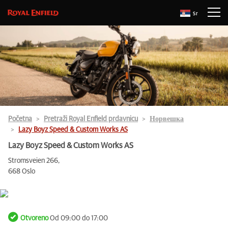
Sr
Početna
Pretraži Royal Enfield prdavnicu
Норвешка
Lazy Boyz Speed & Custom Works AS
Lazy Boyz Speed & Custom Works AS
Stromsveien 266,
668 Oslo
Otvoreno
Od 09:00 do 17:00