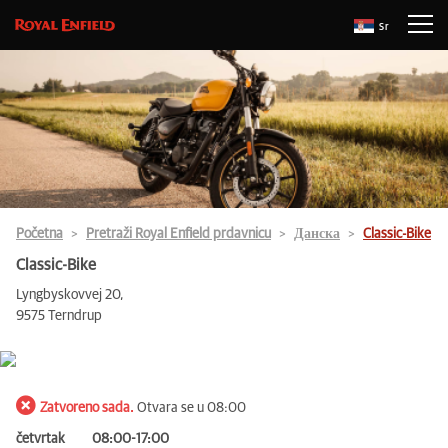
Sr
Početna
Pretraži Royal Enfield prdavnicu
Данска
Classic-Bike
Classic-Bike
Lyngbyskovvej 20,
9575 Terndrup
Zatvoreno sada.
Otvara se u 08:00
četvrtak
08:00-17:00