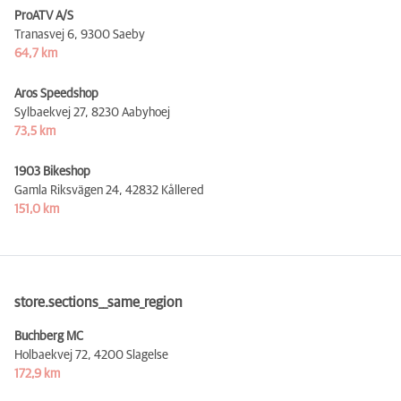
ProATV A/S
Tranasvej 6,
9300 Saeby
64,7 km
Aros Speedshop
Sylbaekvej 27,
8230 Aabyhoej
73,5 km
1903 Bikeshop
Gamla Riksvägen 24,
42832 Kållered
151,0 km
store.sections__same_region
Buchberg MC
Holbaekvej 72,
4200 Slagelse
172,9 km