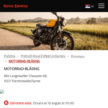
Sr
Početna
Pretraži Royal Enfield prdavnicu
Немачка
MOTORRAD-BLÄSING
MOTORRAD-BLÄSING
Alte Langewahler Chaussee 48,
15517 Fürstenwalde/Spree
Zatvoreno sada.
Otvara se 10 avgust at 10:00