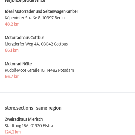
Najbliže prodavnice
Ideal Motorräder und Seitenwagen GmbH
Köpenicker Straße 8,
10997 Berlin
48,2 km
Motorradhaus Cottbus
Merzdorfer Weg 4A,
03042 Cottbus
66,1 km
Motorrad Nölte
Rudolf-Moos-Straße 10,
14482 Potsdam
66,7 km
store.sections__same_region
Zweiradhaus Mierisch
Stadtring 16A,
01920 Elstra
124,2 km