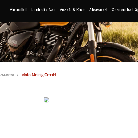
Motocikli
Locirajte Nas
Vozači & Klub
Aksesoari
Garderoba I 
емачка
Moto-Meinig GmbH