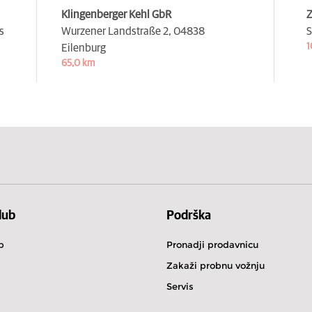
Klingenberger Kehl GbR
Z
s
Wurzener Landstraße 2,
04838
S
1
Eilenburg
65,0 km
lub
Podrška
b
Pronadji prodavnicu
Zakaži probnu vožnju
Servis