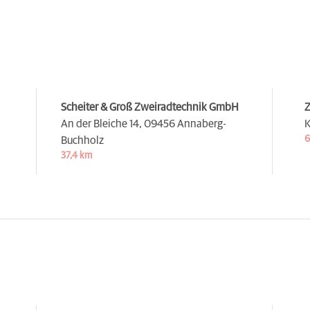
Scheiter & Groß Zweiradtechnik GmbH
Z
An der Bleiche 14,
09456 Annaberg-
K
6
Buchholz
37,4 km