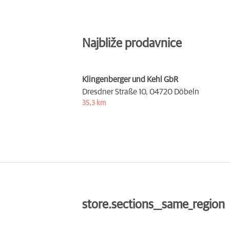
Najbliže prodavnice
Klingenberger und Kehl GbR
Dresdner Straße 10,
04720 Döbeln
35,3 km
store.sections__same_region