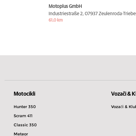
Motoplus GmbH
Industriestraße 2,
07937 Zeulenroda-Triebe
61,0 km
Motocikli
Vozači & K
Hunter 350
Vozači & Klu
Scram 411
Classic 350
Meteor