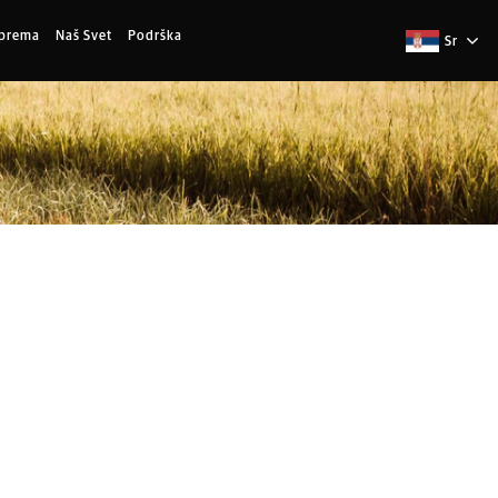
Oprema
Naš Svet
Podrška
Sr