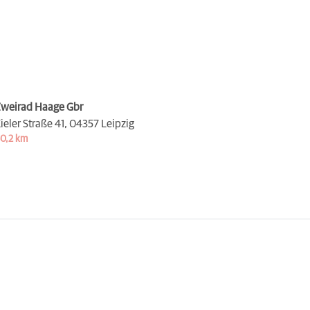
weirad Haage Gbr
ieler Straße 41,
04357 Leipzig
0,2 km