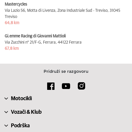
Mastercycles
Via Lazio 56, Motta di Livenza, Zona Industriale Sud - Treviso,
31045
Treviso
64,8 km
Gi.emme Racing di Giovanni Mattioli
Via Zucchini n° 21/F-G, Ferrara,
44122 Ferrara
67,8 km
Pridruži se razgovoru
Motocikli
Vozači & Klub
Podrška