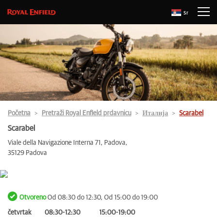
Sr
Početna
Pretraži Royal Enfield prdavnicu
Италија
Scarabel
Scarabel
Viale della Navigazione Interna 71, Padova,
35129 Padova
Otvoreno
Od 08:30 do 12:30, Od 15:00 do 19:00
četvrtak
08:30-12:30
15:00-19:00