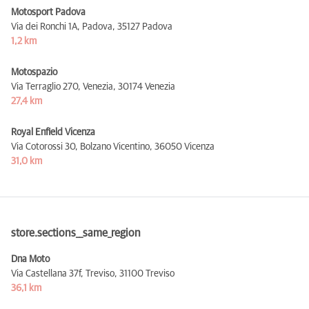
Motosport Padova
Via dei Ronchi 1A, Padova,
35127 Padova
1,2 km
Motospazio
Via Terraglio 270, Venezia,
30174 Venezia
27,4 km
Royal Enfield Vicenza
Via Cotorossi 30, Bolzano Vicentino,
36050 Vicenza
31,0 km
store.sections__same_region
Dna Moto
Via Castellana 37f, Treviso,
31100 Treviso
36,1 km