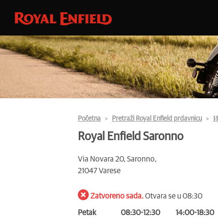
Početna
Pretraži Royal Enfield prdavnicu
И
Royal Enfield Saronno
Via Novara 20, Saronno,
21047 Varese
Zatvoreno sada.
Otvara se u 08:30
Petak
08:30-12:30
14:00-18:30