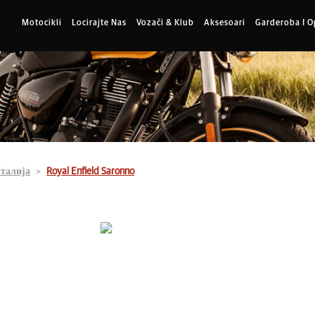
Motocikli
Locirajte Nas
Vozači & Klub
Aksesoari
Garderoba I 
талија
Royal Enfield Saronno