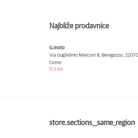
Najbliže prodavnice
G.moto
Via Guglielmo Marconi 8, Beregazzo,
2207
Como
17,2 km
store.sections__same_region