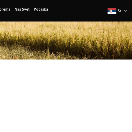
Oprema
Naš Svet
Podrška
Sr