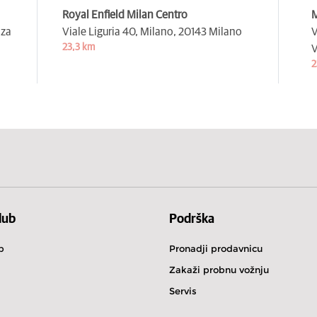
Royal Enfield Milan Centro
M
za
Viale Liguria 40, Milano,
20143 Milano
V
23,3 km
V
2
lub
Podrška
b
Pronadji prodavnicu
Zakaži probnu vožnju
Servis