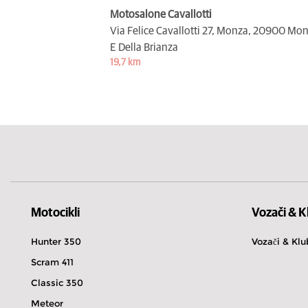
Motosalone Cavallotti
Via Felice Cavallotti 27, Monza,
20900 Mon
E Della Brianza
19,7 km
Motocikli
Vozači & K
Hunter 350
Vozači & Klu
Scram 411
Classic 350
Meteor