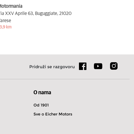
otormania
ia XXV Aprile 63, Buguggiate,
21020
arese
3,9 km
Pridruži se razgovoru
O nama
Od 1901
Sve o Eicher Motors