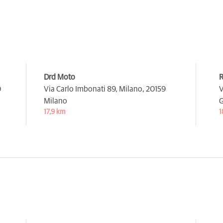
Drd Moto
R
0
Via Carlo Imbonati 89, Milano,
20159
V
Milano
G
17,9 km
1