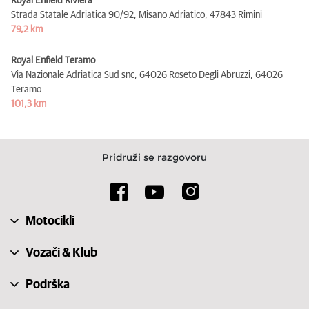
Royal Enfield Riviera
Strada Statale Adriatica 90/92, Misano Adriatico,
47843 Rimini
79,2 km
Royal Enfield Teramo
Via Nazionale Adriatica Sud snc, 64026 Roseto Degli Abruzzi,
64026
Teramo
101,3 km
Pridruži se razgovoru
Motocikli
Vozači & Klub
Podrška