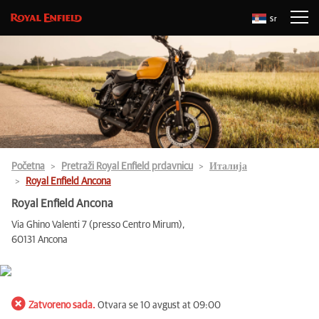
Sr
Početna
Pretraži Royal Enfield prdavnicu
Италија
Royal Enfield Ancona
Royal Enfield Ancona
Via Ghino Valenti 7 (presso Centro Mirum),
60131 Ancona
Zatvoreno sada.
Otvara se 10 avgust at 09:00