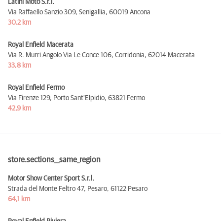
Latini Moto S.r.l.
Via Raffaello Sanzio 309, Senigallia,
60019 Ancona
30,2 km
Royal Enfield Macerata
Via R. Murri Angolo Via Le Conce 106, Corridonia,
62014 Macerata
33,8 km
Royal Enfield Fermo
Via Firenze 129, Porto Sant'Elpidio,
63821 Fermo
42,9 km
store.sections__same_region
Motor Show Center Sport S.r.l.
Strada del Monte Feltro 47, Pesaro,
61122 Pesaro
64,1 km