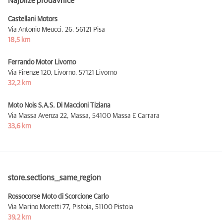
Najbliže prodavnice
Castellani Motors
Via Antonio Meucci, 26,
56121 Pisa
18,5 km
Ferrando Motor Livorno
Via Firenze 120, Livorno,
57121 Livorno
32,2 km
Moto Nois S.A.S. Di Maccioni Tiziana
Via Massa Avenza 22, Massa,
54100 Massa E Carrara
33,6 km
store.sections__same_region
Rossocorse Moto di Scorcione Carlo
Via Marino Moretti 77, Pistoia,
51100 Pistoia
39,2 km