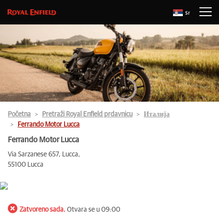
Sr
Početna
Pretraži Royal Enfield prdavnicu
Италија
Ferrando Motor Lucca
Ferrando Motor Lucca
Via Sarzanese 657, Lucca,
55100 Lucca
Zatvoreno sada.
Otvara se u 09:00