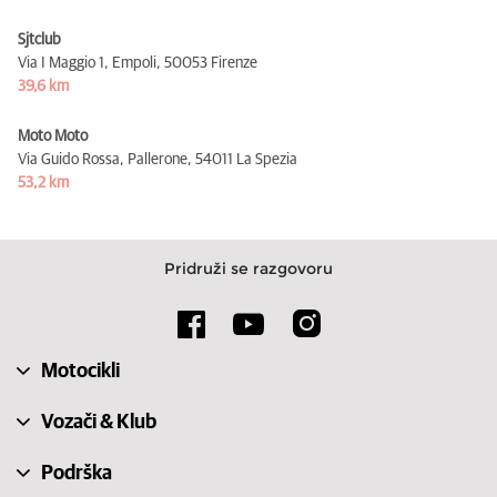
Sjtclub
Via I Maggio 1, Empoli,
50053 Firenze
39,6 km
Moto Moto
Via Guido Rossa, Pallerone,
54011 La Spezia
53,2 km
Pridruži se razgovoru
Motocikli
Vozači & Klub
Podrška