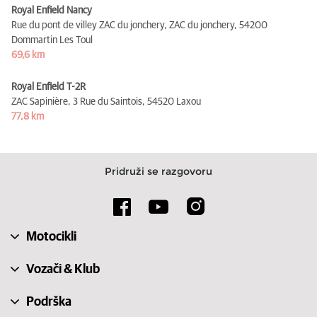
Royal Enfield Nancy
Rue du pont de villey ZAC du jonchery, ZAC du jonchery,
54200
Dommartin Les Toul
69,6 km
Royal Enfield T-2R
ZAC Sapinière, 3 Rue du Saintois,
54520 Laxou
77,8 km
Pridruži se razgovoru
Motocikli
Vozači & Klub
Podrška