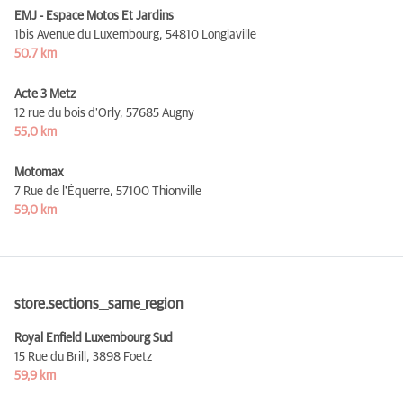
EMJ - Espace Motos Et Jardins
1bis Avenue du Luxembourg,
54810 Longlaville
50,7 km
Acte 3 Metz
12 rue du bois d'Orly,
57685 Augny
55,0 km
Motomax
7 Rue de l'Équerre,
57100 Thionville
59,0 km
store.sections__same_region
Royal Enfield Luxembourg Sud
15 Rue du Brill,
3898 Foetz
59,9 km