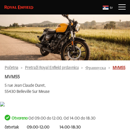
Sr
Početna
Pretraži Royal Enfield prdavnicu
Француска
MVM55
MVM55
5 rue Jean Claude Duret,
55430 Belleville Sur Meuse
Otvoreno
Od 09:00 do 12:00, Od 14:00 do 18:30
četvrtak
09:00-12:00
14:00-18:30