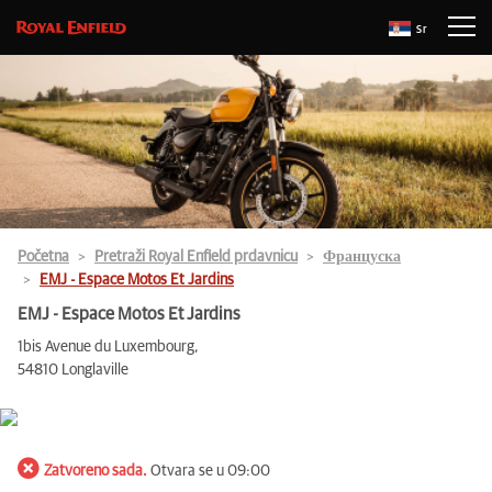
Sr
Početna
Pretraži Royal Enfield prdavnicu
Француска
EMJ - Espace Motos Et Jardins
EMJ - Espace Motos Et Jardins
1bis Avenue du Luxembourg,
54810 Longlaville
Zatvoreno sada.
Otvara se u 09:00