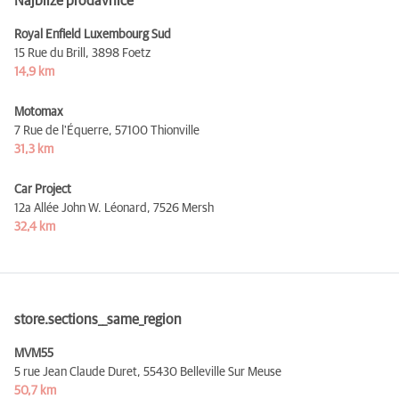
Najbliže prodavnice
Royal Enfield Luxembourg Sud
15 Rue du Brill,
3898 Foetz
14,9 km
Motomax
7 Rue de l'Équerre,
57100 Thionville
31,3 km
Car Project
12a Allée John W. Léonard,
7526 Mersh
32,4 km
store.sections__same_region
MVM55
5 rue Jean Claude Duret,
55430 Belleville Sur Meuse
50,7 km