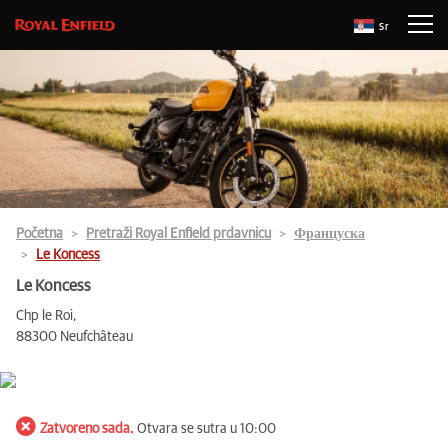
Sr
Početna
Pretraži Royal Enfield prdavnicu
Француска
Le Koncess
Le Koncess
Chp le Roi,
88300 Neufchâteau
Zatvoreno sada.
Otvara se sutra u 10:00