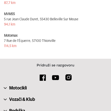
87,7 km
MVM55
5 rue Jean Claude Duret,
55430 Belleville Sur Meuse
94,1 km
Motomax
7 Rue de l'Équerre,
57100 Thionville
114,5 km
Pridruži se razgovoru
Motocikli
Vozači & Klub
Podrška