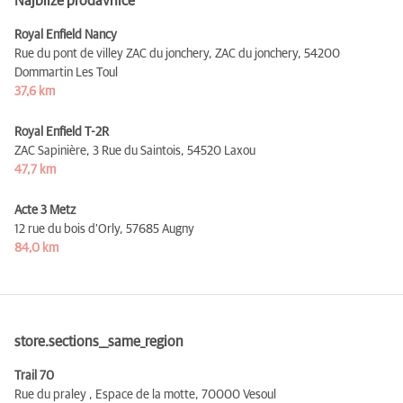
Najbliže prodavnice
Royal Enfield Nancy
Rue du pont de villey ZAC du jonchery, ZAC du jonchery,
54200
Dommartin Les Toul
37,6 km
Royal Enfield T-2R
ZAC Sapinière, 3 Rue du Saintois,
54520 Laxou
47,7 km
Acte 3 Metz
12 rue du bois d'Orly,
57685 Augny
84,0 km
store.sections__same_region
Trail 70
Rue du praley , Espace de la motte,
70000 Vesoul