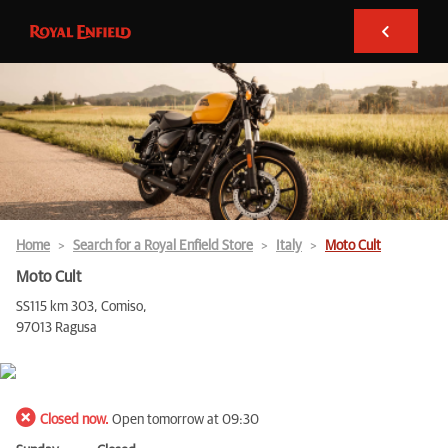
Home
Search for a Royal Enfield Store
Italy
Moto Cult
Moto Cult
SS115 km 303, Comiso,
97013 Ragusa
Closed now.
Open tomorrow at 09:30