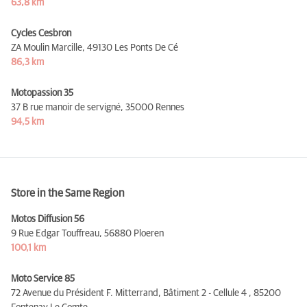
63,8 km
Cycles Cesbron
ZA Moulin Marcille,
49130 Les Ponts De Cé
86,3 km
Motopassion 35
37 B rue manoir de servigné,
35000 Rennes
94,5 km
Store in the Same Region
Motos Diffusion 56
9 Rue Edgar Touffreau,
56880 Ploeren
100,1 km
Moto Service 85
72 Avenue du Président F. Mitterrand, Bâtiment 2 - Cellule 4 ,
85200