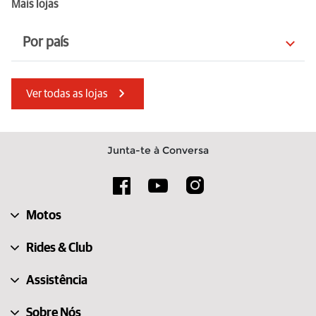
Mais lojas
Por país
Bulgária
Portugal
Ver todas as lojas
França
Itália
Turquia
Países Baixos
Junta-te à Conversa
Áustria
Dinamarca
Índia
Albânia
Motos
Suíça
Eslovênia
Rides & Club
Assistência
Sobre Nós