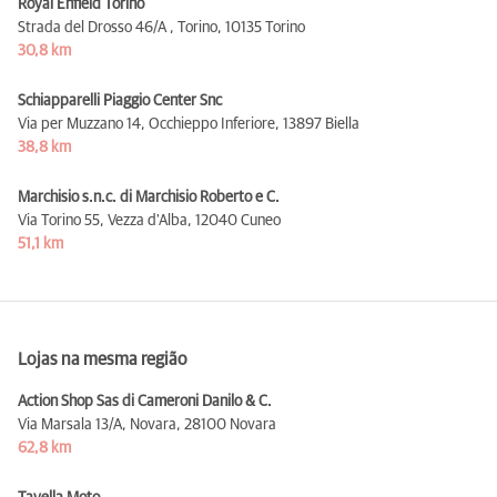
Royal Enfield Torino
Strada del Drosso 46/A , Torino,
10135 Torino
30,8 km
Schiapparelli Piaggio Center Snc
Via per Muzzano 14, Occhieppo Inferiore,
13897 Biella
38,8 km
Marchisio s.n.c. di Marchisio Roberto e C.
Via Torino 55, Vezza d'Alba,
12040 Cuneo
51,1 km
Lojas na mesma região
Action Shop Sas di Cameroni Danilo & C.
Via Marsala 13/A, Novara,
28100 Novara
62,8 km