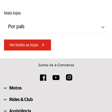
Mais lojas
Por país
Alemanha
Turquia
Ver todas as lojas
Irlanda
França
Ilha de Man
África do Sul
Junta-te à Conversa
Itália
Eslováquia
Lituânia
Hungria
Motos
Romênia
Polônia
Rides & Club
Assistência