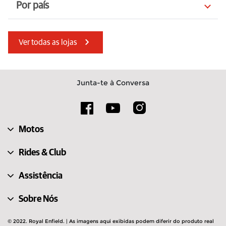
Por país
Itália
Estônia
Ver todas as lojas
Sérvia
Emirados Árabes Unidos
Bélgica
Turquia
Junta-te à Conversa
Albânia
Tchéquia
Austrália
Luxemburgo
Motos
Alemanha
Ilha de Man
Rides & Club
Assistência
Sobre Nós
© 2022. Royal Enfield. | As imagens aqui exibidas podem diferir do produto real