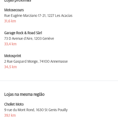
Lojas próximas
Motosecours
Rue Eugène-Marziano 17-21,
1227 Les Acacias
31,6 km
Garage Rock & Road Sàrl
73 D Avenue d’Aire,
1203 Genève
33,4 km
Motosprint
2 Rue Gaspard Monge,
74100 Annemasse
34,5 km
Lojas na mesma região
Chollet Moto
9 rue du Mont Rond,
1630 St Genis Pouilly
39,1 km