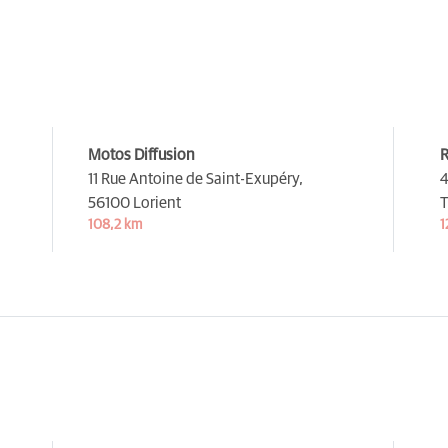
Motos Diffusion
R
11 Rue Antoine de Saint-Exupéry,
4
56100 Lorient
T
108,2 km
1