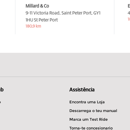
Millard & Co
E
9-11 Victoria Road, Saint Peter Port,
GY1
4
1
1HU St Peter Port
180,9 km
ub
Assistência
b
Encontra uma Loja
Descarrega o teu manual
Marca um Test Ride
Torna-te concesionario