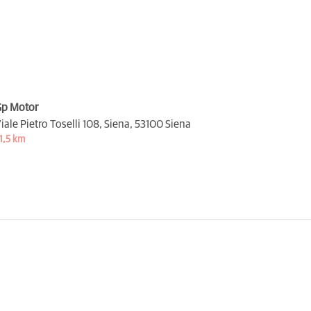
p Motor
iale Pietro Toselli 108, Siena,
53100 Siena
1,5 km