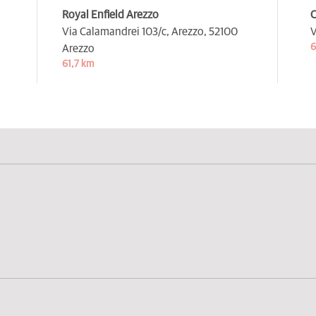
Royal Enfield Arezzo
C
Via Calamandrei 103/c, Arezzo,
52100
V
6
Arezzo
61,7 km