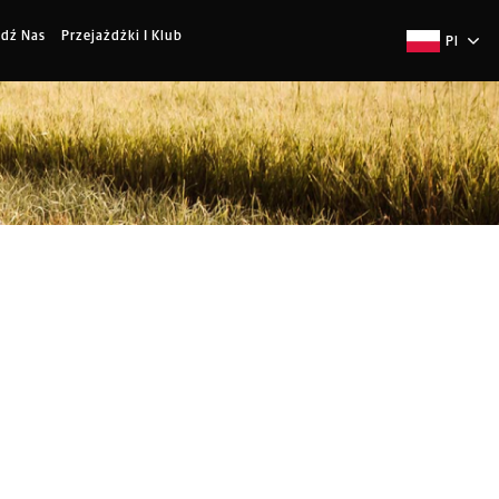
jdź Nas
Przejażdżki I Klub
Pl