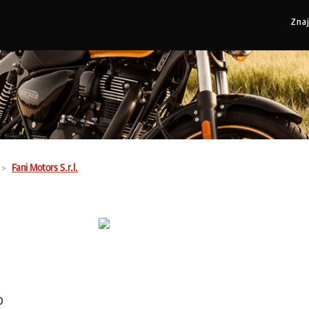
Zna
Fani Motors S.r.l.
0