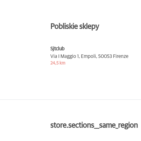
Pobliskie sklepy
Sjtclub
Via I Maggio 1, Empoli,
50053 Firenze
24,5 km
store.sections__same_region