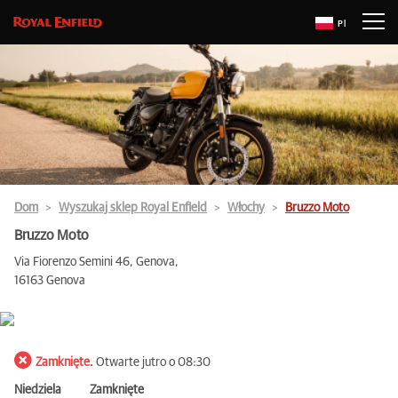
Pl
Dom
Wyszukaj sklep Royal Enfield
Włochy
Bruzzo Moto
Bruzzo Moto
Via Fiorenzo Semini 46, Genova,
16163 Genova
Zamknięte.
Otwarte jutro o 08:30
Niedziela
Zamknięte