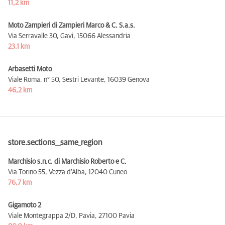
11,2 km
Moto Zampieri di Zampieri Marco & C. S.a.s.
Via Serravalle 30, Gavi,
15066 Alessandria
23,1 km
Arbasetti Moto
Viale Roma, n° 50, Sestri Levante,
16039 Genova
46,2 km
store.sections__same_region
Marchisio s.n.c. di Marchisio Roberto e C.
Via Torino 55, Vezza d'Alba,
12040 Cuneo
76,7 km
Gigamoto 2
Viale Montegrappa 2/D, Pavia,
27100 Pavia