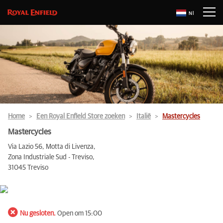
Nl
Home
Een Royal Enfield Store zoeken
Italië
Mastercycles
Mastercycles
Via Lazio 56, Motta di Livenza,
Zona Industriale Sud - Treviso,
31045 Treviso
Nu gesloten.
Open om 15:00