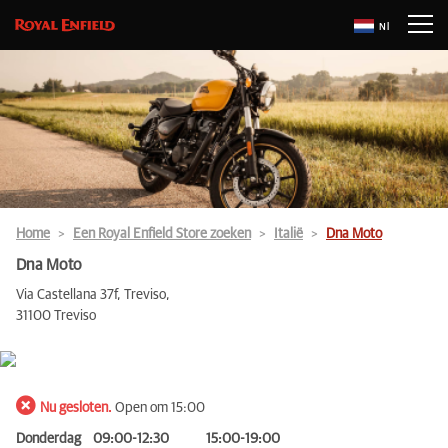
Nl
Home
Een Royal Enfield Store zoeken
Italië
Dna Moto
Dna Moto
Via Castellana 37f, Treviso,
31100 Treviso
Nu gesloten.
Open om 15:00
Donderdag
09:00-12:30
15:00-19:00