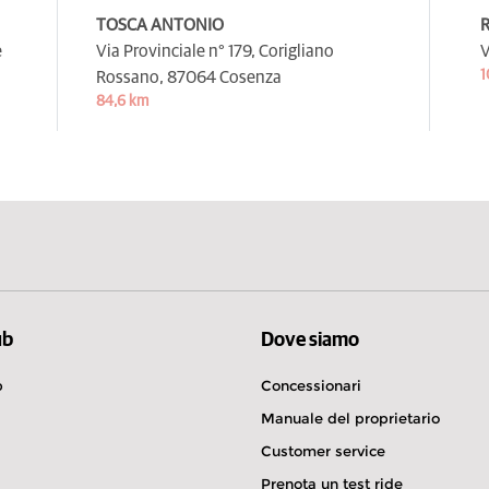
TOSCA ANTONIO
R
e
Via Provinciale n° 179, Corigliano
V
1
Rossano,
87064 Cosenza
84,6 km
ub
Dove siamo
b
Concessionari
Manuale del proprietario
Customer service
Prenota un test ride