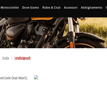
Motociclette
Dove Siamo
Rides & Club
Accessori
Abbigliamento
Italia
Undicigradi
rciale Due Mari),