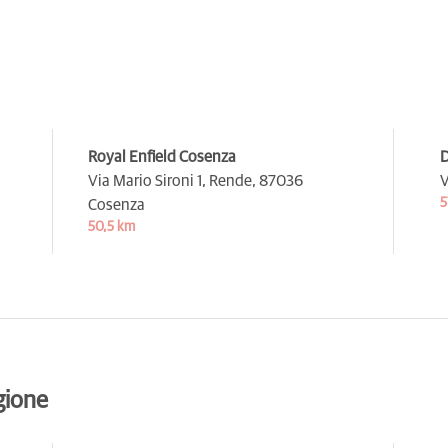
Royal Enfield Cosenza
D
Via Mario Sironi 1, Rende,
87036
V
5
Cosenza
50,5 km
gione