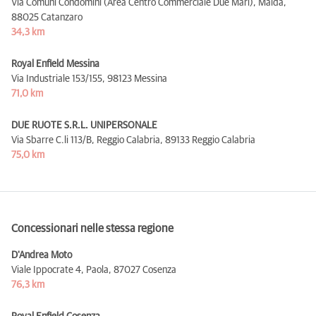
Via Comuni Condomini (Area Centro Commerciale Due Mari), Maida,
88025 Catanzaro
34,3 km
Royal Enfield Messina
Via Industriale 153/155,
98123 Messina
71,0 km
DUE RUOTE S.R.L. UNIPERSONALE
Via Sbarre C.li 113/B, Reggio Calabria,
89133 Reggio Calabria
75,0 km
Concessionari nelle stessa regione
D'Andrea Moto
Viale Ippocrate 4, Paola,
87027 Cosenza
76,3 km