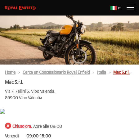
It
Home
Cerca un Concessionario Royal Enfield
Italia
Mac S.r.l.
Mac S.r.l.
Via F. Fellini 5, Vibo Valentia,
89900 Vibo Valentia
Chiuso ora.
Apre alle 09:00
Venerdì
09:00-18:00