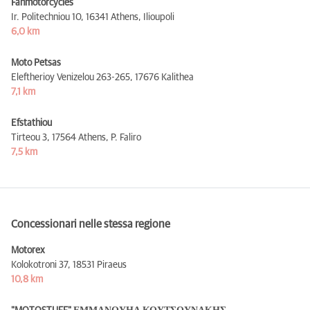
Fanmotorcycles
Ir. Politechniou 10,
16341 Athens, Ilioupoli
6,0 km
Moto Petsas
Eleftherioy Venizelou 263-265,
17676 Kalithea
7,1 km
Efstathiou
Tirteou 3,
17564 Athens, P. Faliro
7,5 km
Concessionari nelle stessa regione
Motorex
Kolokotroni 37,
18531 Piraeus
10,8 km