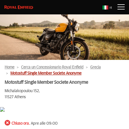
It
Home
Cerca un Concessionario Royal Enfield
Grecia
Motostuff Single Member Societe Anonyme
Motostuff Single Member Societe Anonyme
Michalakopoulou 152,
11527 Athens
Chiuso ora.
Apre alle 09:00