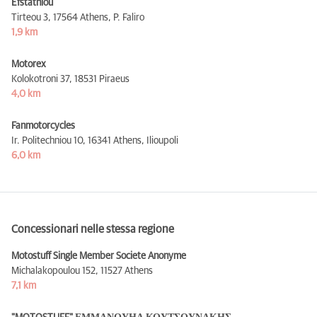
Efstathiou
Tirteou 3,
17564 Athens, P. Faliro
1,9 km
Motorex
Kolokotroni 37,
18531 Piraeus
4,0 km
Fanmotorcycles
Ir. Politechniou 10,
16341 Athens, Ilioupoli
6,0 km
Concessionari nelle stessa regione
Motostuff Single Member Societe Anonyme
Michalakopoulou 152,
11527 Athens
7,1 km