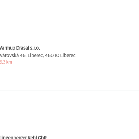
armup Drasal s.r.o.
várovská 46, Liberec,
460 10 Liberec
9,3 km
lingenberger Kehl GbR