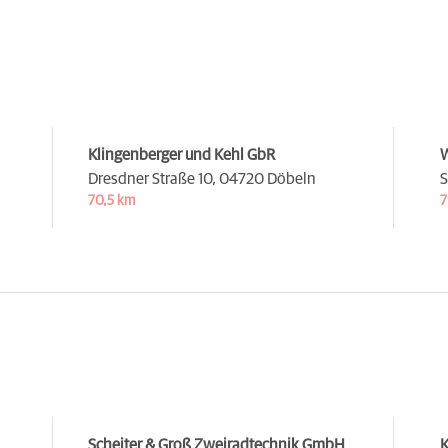
Klingenberger und Kehl GbR
W
Dresdner Straße 10,
04720 Döbeln
S
70,5 km
7
Scheiter & Groß Zweiradtechnik GmbH
K