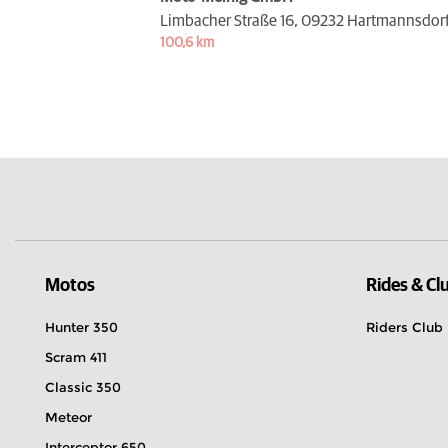
Limbacher Straße 16,
09232 Hartmannsdor
100,6 km
Motos
Rides & Cl
Hunter 350
Riders Club
Scram 411
Classic 350
Meteor
Interceptor 650