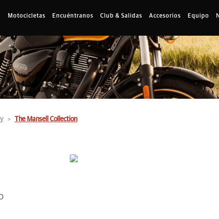
Motocicletas
Encuéntranos
Club & Salidas
Accesorios
Equipo
ey
The Mansell Collection
0