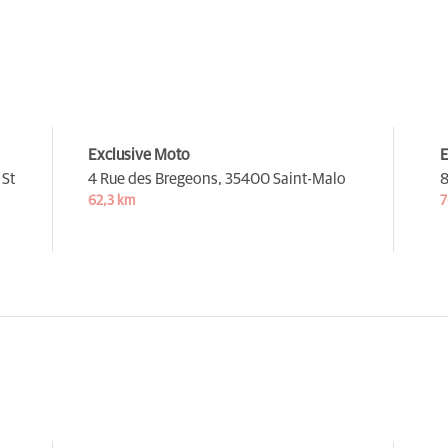
Exclusive Moto
E
 St
4 Rue des Bregeons,
35400 Saint-Malo
8
62,3 km
7