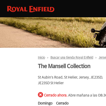
Inicio
Buscar una tienda Royal Enfield
Jers
The Mansell Collection
St Aubin's Road, St Helier, Jersey, JE23SD,
JE23SD St Helier
Cerrado ahora.
Abre mañana a las 08:3
Domingo
Cerrado