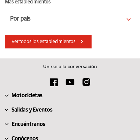
Más establecimientos
Por país
Chequia
Bulgaria
Ver todos los establecimientos
Irlanda
Macedonia del Norte
Lituania
Austria
Unirse a la conversación
Italia
Serbia
Mauricio
Rumanía
Motocicletas
Grecia
Eslovenia
Salidas y Eventos
Encuéntranos
Conócenos