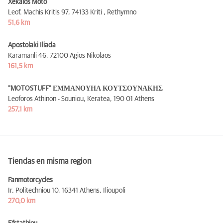
Xekalos Moto
Leof. Machis Kritis 97,
74133 Kriti , Rethymno
51,6 km
Apostolaki Iliada
Karamanli 46,
72100 Agios Nikolaos
161,5 km
"MOTOSTUFF" ΕΜΜΑΝΟΥΗΛ ΚΟΥΤΣΟΥΝΑΚΗΣ
Leoforos Athinon - Souniou, Keratea,
190 01 Athens
257,1 km
Tiendas en misma region
Fanmotorcycles
Ir. Politechniou 10,
16341 Athens, Ilioupoli
270,0 km