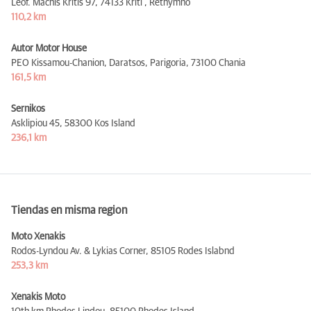
Leof. Machis Kritis 97,
74133 Kriti , Rethymno
110,2 km
Autor Motor House
PEO Kissamou-Chanion, Daratsos, Parigoria,
73100 Chania
161,5 km
Sernikos
Asklipiou 45,
58300 Kos Island
236,1 km
Tiendas en misma region
Moto Xenakis
Rodos-Lyndou Av. & Lykias Corner,
85105 Rodes Islabnd
253,3 km
Xenakis Moto