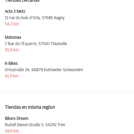
Tiendas cercanas
Acte 3 Metz
12 rue du bois d'Orly,
57685 Augny
54,3 km
Motomax
7 Rue de l'Équerre,
57100 Thionville
55,9 km
K-Bikes
Ortsstraße 3A,
66879 Kottweiler-Schwanden
61,9 km
Tiendas en misma region
Bikers Dream
Rudolf-Diesel-Straße 5,
54292 Trier
69,9 km