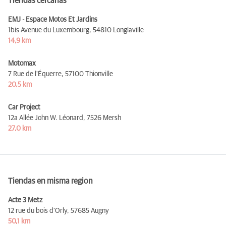
Tiendas cercanas
EMJ - Espace Motos Et Jardins
1bis Avenue du Luxembourg,
54810 Longlaville
14,9 km
Motomax
7 Rue de l'Équerre,
57100 Thionville
20,5 km
Car Project
12a Allée John W. Léonard,
7526 Mersh
27,0 km
Tiendas en misma region
Acte 3 Metz
12 rue du bois d'Orly,
57685 Augny
50,1 km