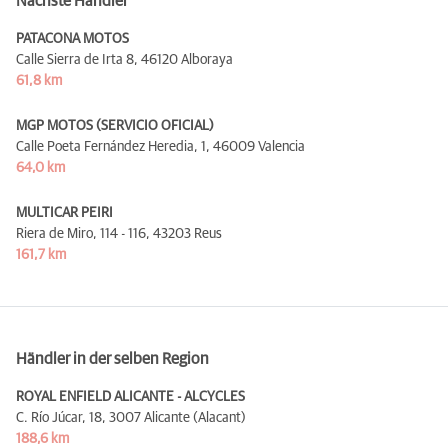
Nächste Händler
PATACONA MOTOS
Calle Sierra de Irta 8,
46120 Alboraya
61,8 km
MGP MOTOS (SERVICIO OFICIAL)
Calle Poeta Fernández Heredia, 1,
46009 Valencia
64,0 km
MULTICAR PEIRI
Riera de Miro, 114 - 116,
43203 Reus
161,7 km
Händler in der selben Region
ROYAL ENFIELD ALICANTE - ALCYCLES
C. Río Júcar, 18,
3007 Alicante (Alacant)
188,6 km