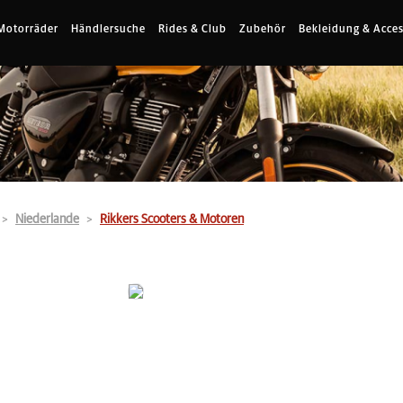
Motorräder
Händlersuche
Rides & Club
Zubehör
Bekleidung & Acces
Niederlande
Rikkers Scooters & Motoren