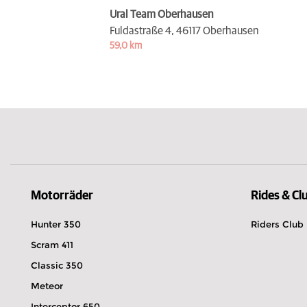
Ural Team Oberhausen
Fuldastraße 4,
46117 Oberhausen
59,0 km
Motorräder
Rides & Cl
Hunter 350
Riders Club
Scram 411
Classic 350
Meteor
Interceptor 650