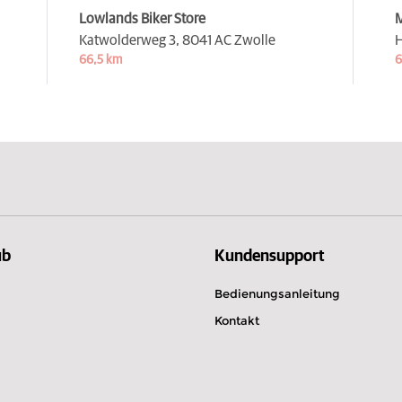
Lowlands Biker Store
M
Katwolderweg 3,
8041 AC Zwolle
H
66,5 km
6
ub
Kundensupport
Bedienungsanleitung
Kontakt