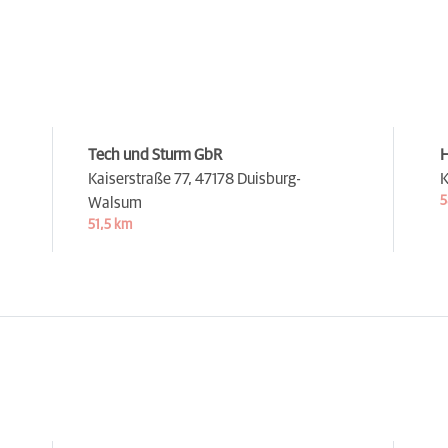
Tech und Sturm GbR
H
Kaiserstraße 77,
47178 Duisburg-
K
5
Walsum
51,5 km