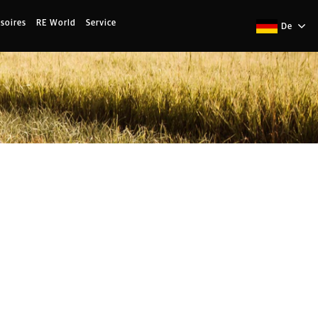
soires
RE World
Service
De