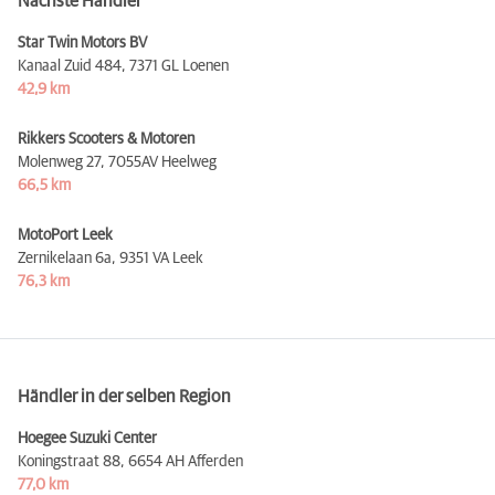
Nächste Händler
Star Twin Motors BV
Kanaal Zuid 484,
7371 GL Loenen
42,9 km
Rikkers Scooters & Motoren
Molenweg 27,
7055AV Heelweg
66,5 km
MotoPort Leek
Zernikelaan 6a,
9351 VA Leek
76,3 km
Händler in der selben Region
Hoegee Suzuki Center
Koningstraat 88,
6654 AH Afferden
77,0 km