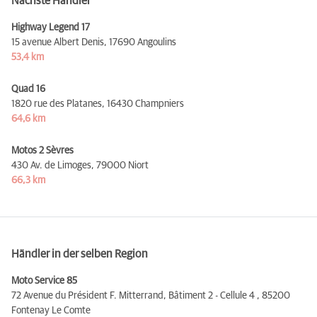
Nächste Händler
Highway Legend 17
15 avenue Albert Denis,
17690 Angoulins
53,4 km
Quad 16
1820 rue des Platanes,
16430 Champniers
64,6 km
Motos 2 Sèvres
430 Av. de Limoges,
79000 Niort
66,3 km
Händler in der selben Region
Moto Service 85
72 Avenue du Président F. Mitterrand, Bâtiment 2 - Cellule 4 ,
85200
Fontenay Le Comte