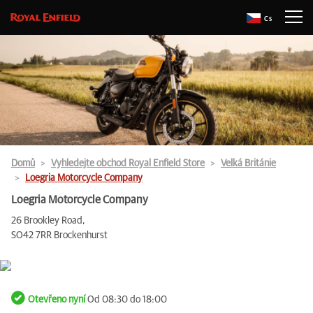
Cs
Domů
Vyhledejte obchod Royal Enfield Store
Velká Británie
Loegria Motorcycle Company
Loegria Motorcycle Company
26 Brookley Road,
SO42 7RR Brockenhurst
Otevřeno nyní
Od 08:30 do 18:00