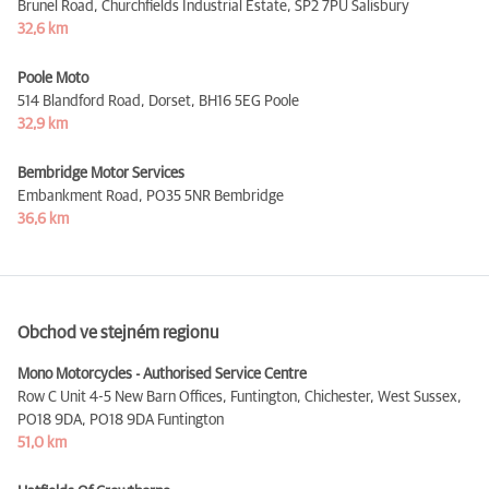
Brunel Road, Churchfields Industrial Estate,
SP2 7PU Salisbury
32,6 km
Poole Moto
514 Blandford Road, Dorset,
BH16 5EG Poole
32,9 km
Bembridge Motor Services
Embankment Road,
PO35 5NR Bembridge
36,6 km
Obchod ve stejném regionu
Mono Motorcycles - Authorised Service Centre
Row C Unit 4-5 New Barn Offices, Funtington, Chichester, West Sussex,
PO18 9DA,
PO18 9DA Funtington
51,0 km