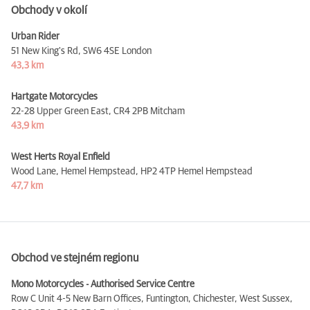
Obchody v okolí
Urban Rider
51 New King's Rd,
SW6 4SE London
43,3 km
Hartgate Motorcycles
22-28 Upper Green East,
CR4 2PB Mitcham
43,9 km
West Herts Royal Enfield
Wood Lane, Hemel Hempstead,
HP2 4TP Hemel Hempstead
47,7 km
Obchod ve stejném regionu
Mono Motorcycles - Authorised Service Centre
Row C Unit 4-5 New Barn Offices, Funtington, Chichester, West Sussex,