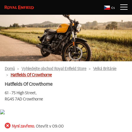
Cs
Domů
Vyhledejte obchod Royal Enfield Store
Velká Británie
Hatfields Of Crowthorne
Hatfields Of Crowthorne
61 - 75 High Street,
RG45 7AD Crowthorne
Nyní zavřeno.
Otevřít v 09:00