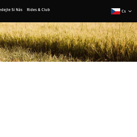
edejte Si Nás
Rides & Club
Cs