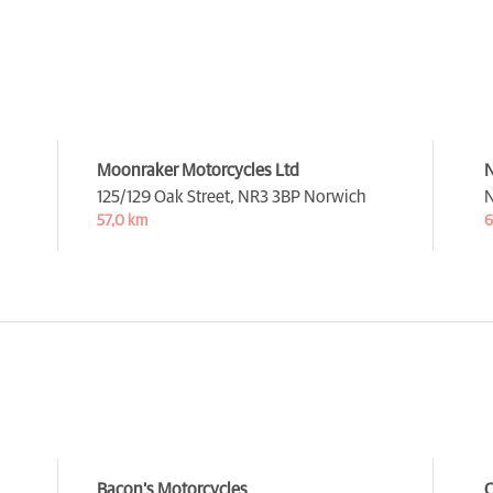
Moonraker Motorcycles Ltd
N
125/129 Oak Street,
NR3 3BP Norwich
N
57,0 km
6
Bacon's Motorcycles
C