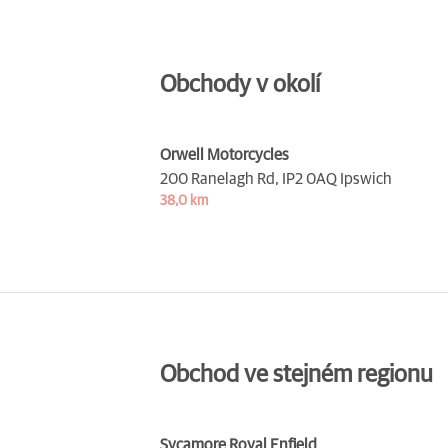
Obchody v okolí
Orwell Motorcycles
200 Ranelagh Rd,
IP2 0AQ Ipswich
38,0 km
Obchod ve stejném regionu
Sycamore Royal Enfield