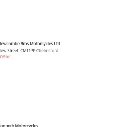
ewcombe Bros Motorcycles Ltd
ew Street,
CM1 1PP Chelmsford
0,9 km
ooperb Motorcycles