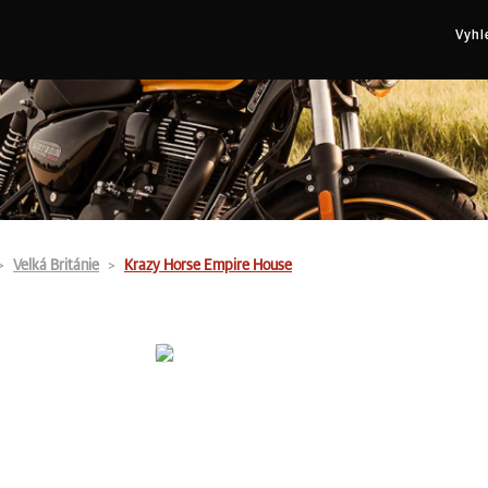
Vyhl
Velká Británie
Krazy Horse Empire House