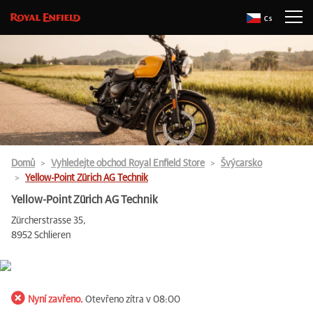
Cs
Domů
Vyhledejte obchod Royal Enfield Store
Švýcarsko
Yellow-Point Zürich AG Technik
Yellow-Point Zürich AG Technik
Zürcherstrasse 35,
8952 Schlieren
Nyní zavřeno.
Otevřeno zítra v 08:00