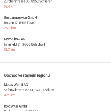
Zürcherstrasse 35,
8952 Schlieren
16,4 km
Gespannservice GmbH
Botzen 17,
8416 Flaach
26,6 km
Moto-Show AG
Innerfeld 31,
9606 Bütschwil
31,7 km
Obchod ve stejném regionu
Motos Wernli AG
Safenwilerstrasse 14,
5742 Kölliken
47,9 km
KSR Swiss GmbH