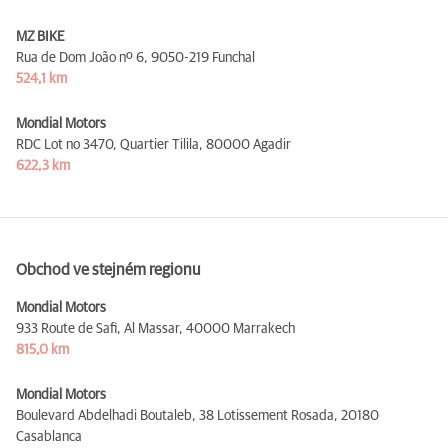
MZ BIKE
Rua de Dom João nº 6,
9050-219 Funchal
524,1 km
Mondial Motors
RDC Lot no 3470, Quartier Tilila,
80000 Agadir
622,3 km
Obchod ve stejném regionu
Mondial Motors
933 Route de Safi, Al Massar,
40000 Marrakech
815,0 km
Mondial Motors
Boulevard Abdelhadi Boutaleb, 38 Lotissement Rosada,
20180
Casablanca