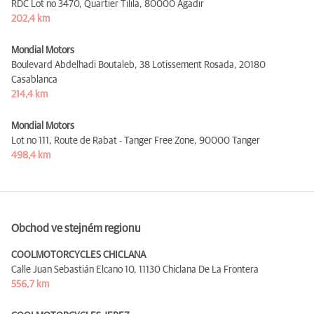
RDC Lot no 3470, Quartier Tilila,
80000 Agadir
202,4 km
Mondial Motors
Boulevard Abdelhadi Boutaleb, 38 Lotissement Rosada,
20180
Casablanca
214,4 km
Mondial Motors
Lot no 111, Route de Rabat - Tanger Free Zone,
90000 Tanger
498,4 km
Obchod ve stejném regionu
COOLMOTORCYCLES CHICLANA
Calle Juan Sebastián Elcano 10,
11130 Chiclana De La Frontera
556,7 km