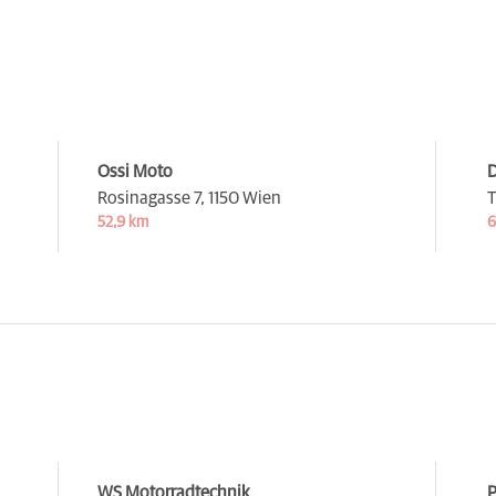
Ossi Moto
Rosinagasse 7,
1150 Wien
T
52,9 km
6
WS Motorradtechnik
P