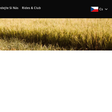
edejte Si Nás
Rides & Club
Cs