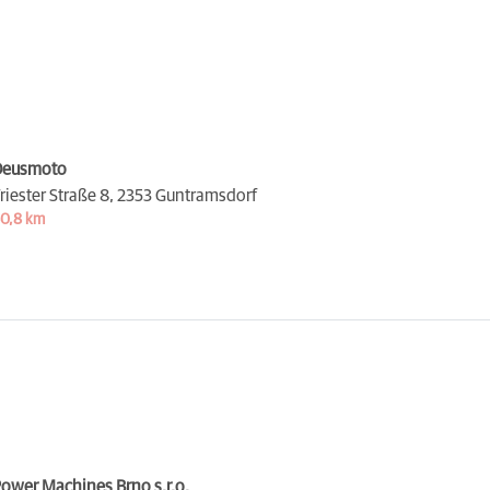
Deusmoto
riester Straße 8,
2353 Guntramsdorf
0,8 km
ower Machines Brno s.r.o.