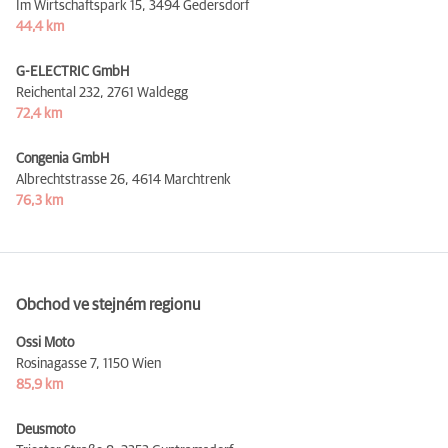
Im Wirtschaftspark 15,
3494 Gedersdorf
44,4 km
G-ELECTRIC GmbH
Reichental 232,
2761 Waldegg
72,4 km
Congenia GmbH
Albrechtstrasse 26,
4614 Marchtrenk
76,3 km
Obchod ve stejném regionu
Ossi Moto
Rosinagasse 7,
1150 Wien
85,9 km
Deusmoto