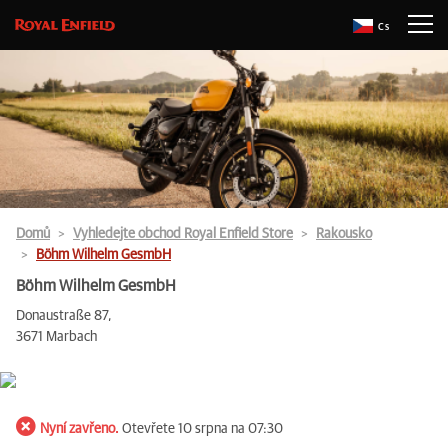
Cs
Domů
Vyhledejte obchod Royal Enfield Store
Rakousko
Böhm Wilhelm GesmbH
Böhm Wilhelm GesmbH
Donaustraße 87,
3671 Marbach
Nyní zavřeno.
Otevřete 10 srpna na 07:30