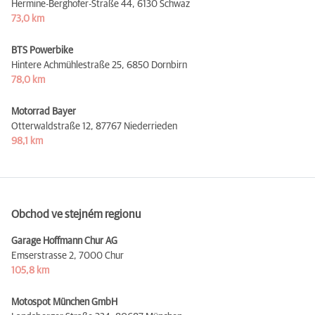
Hermine-Berghofer-Straße 44,
6130 Schwaz
73,0 km
BTS Powerbike
Hintere Achmühlestraße 25,
6850 Dornbirn
78,0 km
Motorrad Bayer
Otterwaldstraße 12,
87767 Niederrieden
98,1 km
Obchod ve stejném regionu
Garage Hoffmann Chur AG
Emserstrasse 2,
7000 Chur
105,8 km
Motospot München GmbH