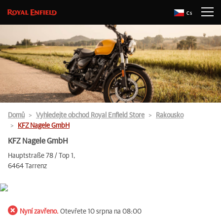
Cs
Domů
Vyhledejte obchod Royal Enfield Store
Rakousko
KFZ Nagele GmbH
KFZ Nagele GmbH
Hauptstraße 78 / Top 1,
6464 Tarrenz
Nyní zavřeno.
Otevřete 10 srpna na 08:00